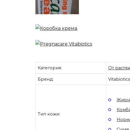
Категория:
От растя
Бренд:
Vitabiotic
Жирн
Комб
Тип кожи:
Норма
Сухая