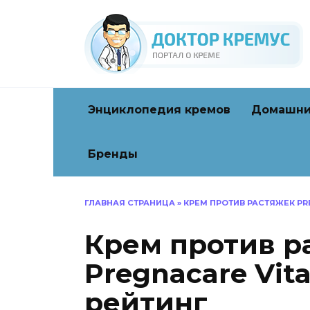
Перейти
к
содержанию
Энциклопедия кремов
Домашни
Бренды
ГЛАВНАЯ СТРАНИЦА
»
КРЕМ ПРОТИВ РАСТЯЖЕК PR
Крем против р
Pregnacare Vit
рейтинг