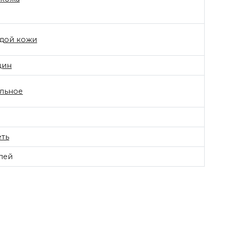
дой кожи
щин
льное
ть
лей