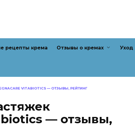
е рецепты крема
Отзывы о кремах
Уход
EGNACARE VITABIOTICS — ОТЗЫВЫ, РЕЙТИНГ
астяжек
abiotics — отзывы,