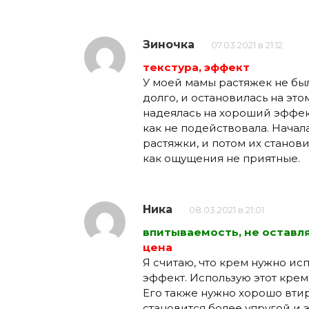
Зиночка
07.03.2021 в 21:12
текстура, эффект
У моей мамы растяжек не был
долго, и остановилась на это
надеялась на хороший эффек
как не подействовала. Начал
растяжки, и потом их станови
как ощущения не приятные.
Ника
08.03.2021 в 21:01
впитываемость, не оставля
цена
Я считаю, что крем нужно исп
эффект. Использую этот крем
Его также нужно хорошо втир
становится более упругой и 