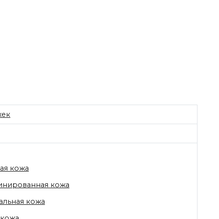
жек
s
ая кожа
инированная кожа
льная кожа
 кожа