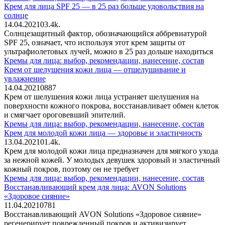
Крем для лица SPF 25 — в 25 раз больше удовольствия на
солнце
14.04.2021
0
3.4k.
Солнцезащитный фактор, обозначающийся аббревиатурой
SPF 25, означает, что используя этот крем защиты от
ультрафиолетовых лучей, можно в 25 раз дольше находиться
Кремы для лица: выбор, рекомендации, нанесение, состав
Крем от шелушения кожи лица — отшелушивание и
увлажнение
14.04.2021
0
887
Крем от шелушения кожи лица устраняет шелушения на
поверхности кожного покрова, восстанавливает обмен клеток
и смягчает ороговевший эпителий.
Кремы для лица: выбор, рекомендации, нанесение, состав
Крем для молодой кожи лица — здоровье и эластичность
13.04.2021
0
1.4k.
Крем для молодой кожи лица предназначен для мягкого ухода
за нежной кожей. У молодых девушек здоровый и эластичный
кожный покров, поэтому он не требует
Кремы для лица: выбор, рекомендации, нанесение, состав
Восстанавливающий крем для лица: AVON Solutions
«Здоровое сияние»
11.04.2021
0
781
Восстанавливающий AVON Solutions «Здоровое сияние»
регенерирует поврежденный покров и активизирует