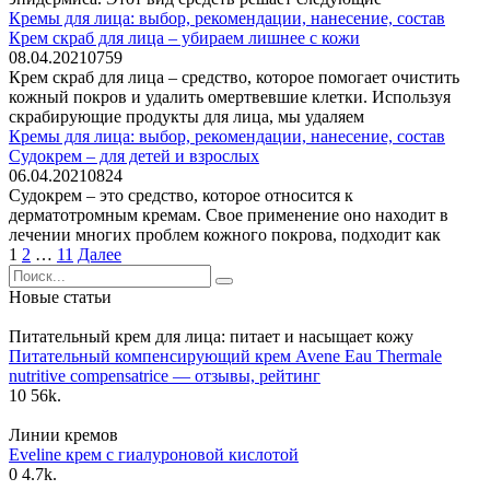
Кремы для лица: выбор, рекомендации, нанесение, состав
Крем скраб для лица – убираем лишнее с кожи
08.04.2021
0
759
Крем скраб для лица – средство, которое помогает очистить
кожный покров и удалить омертвевшие клетки. Используя
скрабирующие продукты для лица, мы удаляем
Кремы для лица: выбор, рекомендации, нанесение, состав
Судокрем – для детей и взрослых
06.04.2021
0
824
Судокрем – это средство, которое относится к
дерматотромным кремам. Свое применение оно находит в
лечении многих проблем кожного покрова, подходит как
Пагинация
1
2
…
11
Далее
записей
Search
for:
Новые статьи
Питательный крем для лица: питает и насыщает кожу
Питательный компенсирующий крем Avene Eau Thermale
nutritive compensatrice — отзывы, рейтинг
10
56k.
Линии кремов
Eveline крем с гиалуроновой кислотой
0
4.7k.