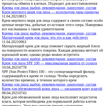
процессы обмена в клетках. Подходит для восстановления
Кремы для лица: выбор, рекомендации, нанесение, состав
Крем мертвого моря для лица — используем дары природы
11.04.2021
0
815
Крем мертвого моря для лица содержит в своем составе особо
ценные вещества, добытые из истоков этого озера. Наверняка
все наслышаны о таком удивительном
Кремы для лица: выбор, рекомендации, нанесение, состав
Матирующий крем для лица: что это и как действует
11.04.2021
0
963
Матирующий крем для лица поможет скрыть жирный блеск
на поверхности кожного покрова. Каждая девушка мечтает об
идеальной коже, однако редко можно встретить
Кремы для лица: выбор, рекомендации, нанесение, состав
Крем для лица SPF 100 — максимальная защита от солнца
10.04.2021
0
778
SPF (Sun Protect Filter) 100 – это солнцезащитный фильтр,
содержащийся в креме от солнца. Чтобы определить
количество времени, в течение которого крем
Кремы для лица: выбор, рекомендации, нанесение, состав
Крем для обезвоженной кожи лица — насыщаем кожу влагой
08.04.2021
0
743
Крем для обезвоженной кожи лица восполняет недостаток
влаги, которая необходима для нормальной работы клеток
эпидермиса. Этот вид средств решает следующие