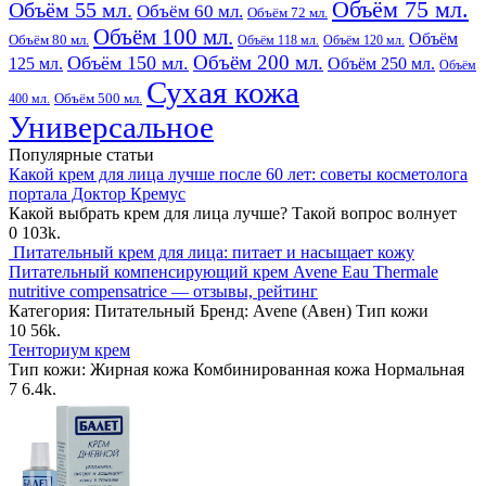
Объём 75 мл.
Объём 55 мл.
Объём 60 мл.
Объём 72 мл.
Объём 100 мл.
Объём
Объём 80 мл.
Объём 118 мл.
Объём 120 мл.
Объём 200 мл.
Объём 150 мл.
125 мл.
Объём 250 мл.
Объём
Сухая кожа
400 мл.
Объём 500 мл.
Универсальное
Популярные статьи
Какой крем для лица лучше после 60 лет: советы косметолога
портала Доктор Кремус
Какой выбрать крем для лица лучше? Такой вопрос волнует
0
103k.
Питательный крем для лица: питает и насыщает кожу
Питательный компенсирующий крем Avene Eau Thermale
nutritive compensatrice — отзывы, рейтинг
Категория: Питательный Бренд: Avene (Авен) Тип кожи
10
56k.
Тенториум крем
Тип кожи: Жирная кожа Комбинированная кожа Нормальная
7
6.4k.