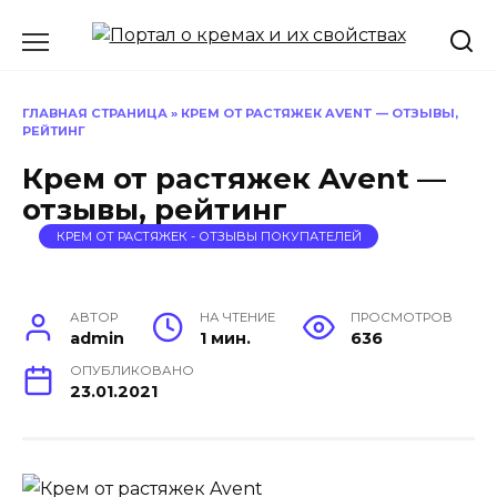
Перейти
к
содержанию
ГЛАВНАЯ СТРАНИЦА
»
КРЕМ ОТ РАСТЯЖЕК AVENT — ОТЗЫВЫ,
РЕЙТИНГ
Крем от растяжек Avent —
отзывы, рейтинг
КРЕМ ОТ РАСТЯЖЕК - ОТЗЫВЫ ПОКУПАТЕЛЕЙ
АВТОР
НА ЧТЕНИЕ
ПРОСМОТРОВ
admin
1 мин.
636
ОПУБЛИКОВАНО
23.01.2021