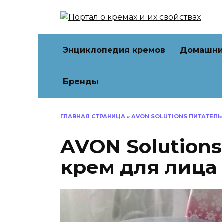
Перейти
к
содержанию
Энциклопедия кремов
Домашни
Бренды
ГЛАВНАЯ СТРАНИЦА
»
AVON SOLUTIONS ПИТАТЕЛ
AVON Solution
крем для лица