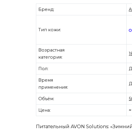
Бренд:
A
Тип кожи:
Возрастная
1
категория:
Пол:
Д
Время
Д
применения:
Объём:
5
Цена:
~
Питательный AVON Solutions: «Зимни