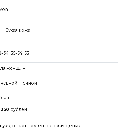
von
Сухая кожа
8-34
,
35-54
,
55
ля женщин
невной
,
Ночной
0
мл.
 250
рублей
й уход» направлен на насыщение