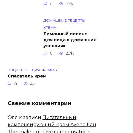
0
3.5k.
ДОМАШНИЕ РЕЦЕПТЫ
КРЕМА
Лимонный пилинг
для лица в домашних
условиях
0
2.7k.
ЭНЦИКЛОПЕДИЯ КРЕМОВ
Спасатель крем
8
4k.
Свежие комментарии
Оля
к записи
Питательный
компенсирующий крем Avene Eau
Thermale nutritive compensatrice —