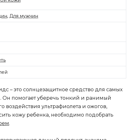
кой кожи
щин
,
Для мужчин
ть
лей
идс – это солнцезащитное средство для самых
. Он помогает уберечь тонкий и ранимый
о воздействия ультрафиолета и ожогов,
сить кожу ребенка, необходимо подобрать
рем
.