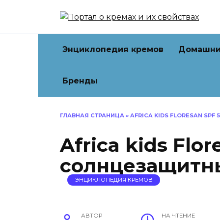
Перейти
к
содержанию
Энциклопедия кремов
Домашни
Бренды
ГЛАВНАЯ СТРАНИЦА
»
AFRICA KIDS FLORESAN SP
Africa kids Flo
солнцезащитн
ЭНЦИКЛОПЕДИЯ КРЕМОВ
АВТОР
НА ЧТЕНИЕ