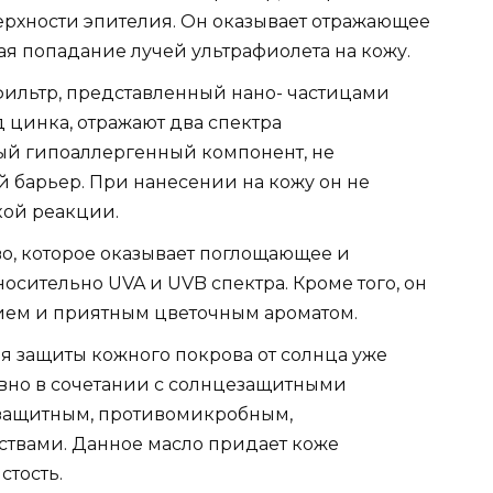
рхности эпителия. Он оказывает отражающее
ая попадание лучей ультрафиолета на кожу.
фильтр, представленный нано- частицами
д цинка, отражают два спектра
ный гипоаллергенный компонент, не
барьер. При нанесении на кожу он не
кой реакции.
о, которое оказывает поглощающее и
осительно UVA и UVB спектра. Кроме того, он
ем и приятным цветочным ароматом.
я защиты кожного покрова от солнца уже
вно в сочетании с солнцезащитными
 защитным, противомикробным,
твами. Данное масло придает коже
тость.