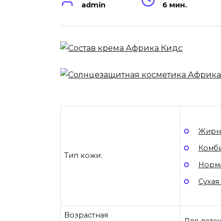
admin
6 мин.
Жирн
Комб
Тип кожи:
Норма
Сухая
Возрастная