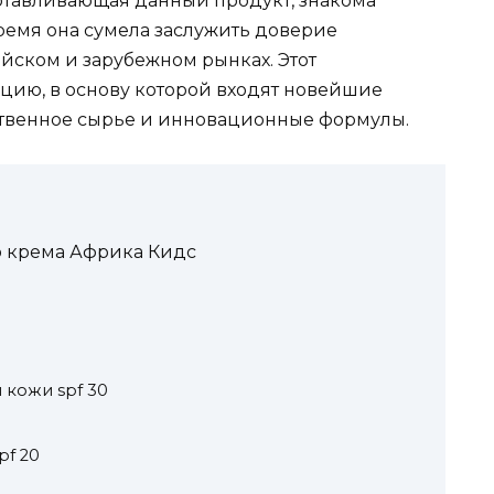
отавливающая данный продукт, знакома
 время она сумела заслужить доверие
йском и зарубежном рынках. Этот
цию, в основу которой входят новейшие
ственное сырье и инновационные формулы.
 крема Африка Кидс
 кожи spf 30
pf 20