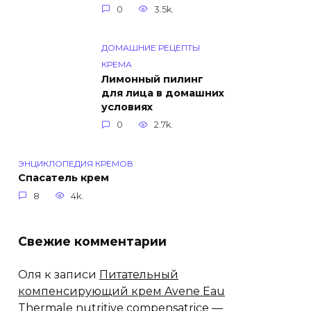
0
3.5k.
ДОМАШНИЕ РЕЦЕПТЫ
КРЕМА
Лимонный пилинг
для лица в домашних
условиях
0
2.7k.
ЭНЦИКЛОПЕДИЯ КРЕМОВ
Спасатель крем
8
4k.
Свежие комментарии
Оля
к записи
Питательный
компенсирующий крем Avene Eau
Thermale nutritive compensatrice —