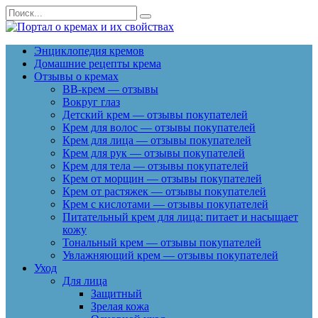
Перейти
Search
к
for:
содержанию
Энциклопедия кремов
Домашние рецепты крема
Отзывы о кремах
BB-крем — отзывы
Вокруг глаз
Детский крем — отзывы покупателей
Крем для волос — отзывы покупателей
Крем для лица — отзывы покупателей
Крем для рук — отзывы покупателей
Крем для тела — отзывы покупателей
Крем от морщин — отзывы покупателей
Крем от растяжек — отзывы покупателей
Крем с кислотами — отзывы покупателей
Питательный крем для лица: питает и насыщает
кожу
Тональный крем — отзывы покупателей
Увлажняющий крем — отзывы покупателей
Уход
Для лица
Защитный
Зрелая кожа