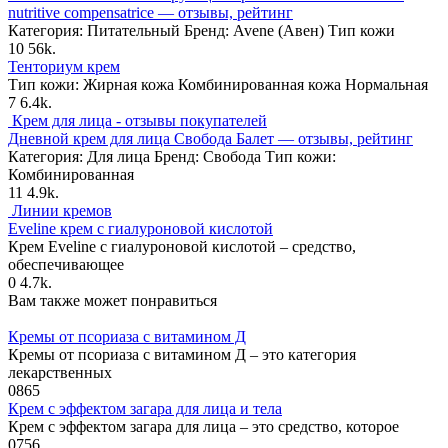
nutritive compensatrice — отзывы, рейтинг
Категория: Питательный Бренд: Avene (Авен) Тип кожи
10
56k.
Тенториум крем
Тип кожи: Жирная кожа Комбинированная кожа Нормальная
7
6.4k.
Крем для лица - отзывы покупателей
Дневной крем для лица Свобода Балет — отзывы, рейтинг
Категория: Для лица Бренд: Свобода Тип кожи:
Комбинированная
11
4.9k.
Линии кремов
Eveline крем с гиалуроновой кислотой
Крем Eveline с гиалуроновой кислотой – средство,
обеспечивающее
0
4.7k.
Вам также может понравиться
Кремы от псориаза с витамином Д
Кремы от псориаза с витамином Д – это категория
лекарственных
0
865
Крем с эффектом загара для лица и тела
Крем с эффектом загара для лица – это средство, которое
0
756