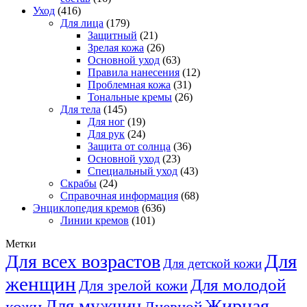
Уход
(416)
Для лица
(179)
Защитный
(21)
Зрелая кожа
(26)
Основной уход
(63)
Правила нанесения
(12)
Проблемная кожа
(31)
Тональные кремы
(26)
Для тела
(145)
Для ног
(19)
Для рук
(24)
Защита от солнца
(36)
Основной уход
(23)
Специальный уход
(43)
Скрабы
(24)
Справочная информация
(68)
Энциклопедия кремов
(636)
Линии кремов
(101)
Метки
Для
Для всех возрастов
Для детской кожи
женщин
Для молодой
Для зрелой кожи
Жирная
Для мужчин
кожи