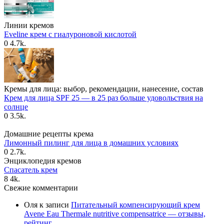
Линии кремов
Eveline крем с гиалуроновой кислотой
0
4.7k.
Кремы для лица: выбор, рекомендации, нанесение, состав
Крем для лица SPF 25 — в 25 раз больше удовольствия на
солнце
0
3.5k.
Домашние рецепты крема
Лимонный пилинг для лица в домашних условиях
0
2.7k.
Энциклопедия кремов
Спасатель крем
8
4k.
Свежие комментарии
Оля
к записи
Питательный компенсирующий крем
Avene Eau Thermale nutritive compensatrice — отзывы,
рейтинг