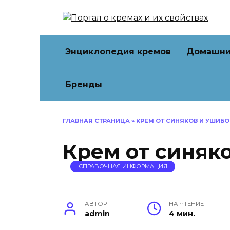
Перейти
к
содержанию
Энциклопедия кремов
Домашни
Бренды
ГЛАВНАЯ СТРАНИЦА
»
КРЕМ ОТ СИНЯКОВ И УШИБО
Крем от синяк
СПРАВОЧНАЯ ИНФОРМАЦИЯ
АВТОР
НА ЧТЕНИЕ
admin
4 мин.