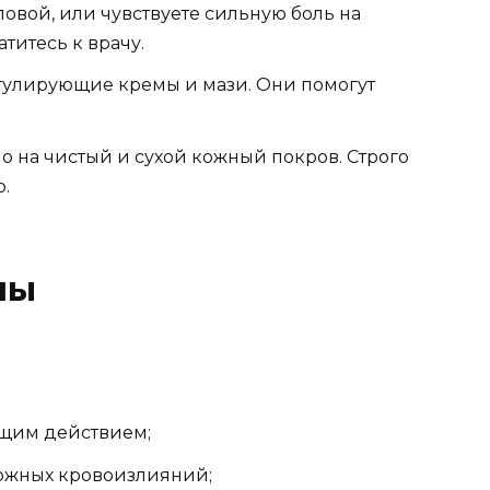
овой, или чувствуете сильную боль на
титесь к врачу.
гулирующие кремы и мази. Они помогут
о на чистый и сухой кожный покров. Строго
.
мы
щим действием;
ожных кровоизлияний;