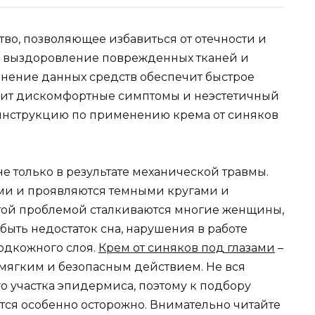
тво, позволяющее избавиться от отечности и
ь выздоровление поврежденных тканей и
нение данных средств обеспечит быстрое
анит дискомфортные симптомы и неэстетичный
инструкцию по применению крема от синяков
е только в результате механической травмы.
ами и проявляются темными кругами и
этой проблемой сталкиваются многие женщины,
ыть недостаток сна, нарушения в работе
одкожного слоя.
Крем от синяков под глазами
–
 мягким и безопасным действием. Не вся
о участка эпидермиса, поэтому к подбору
ся особенно осторожно. Внимательно читайте