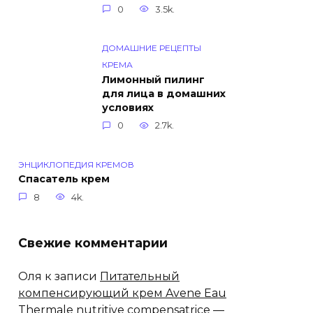
0
3.5k.
ДОМАШНИЕ РЕЦЕПТЫ
КРЕМА
Лимонный пилинг
для лица в домашних
условиях
0
2.7k.
ЭНЦИКЛОПЕДИЯ КРЕМОВ
Спасатель крем
8
4k.
Свежие комментарии
Оля
к записи
Питательный
компенсирующий крем Avene Eau
Thermale nutritive compensatrice —