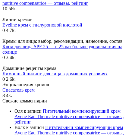
nutritive compensatrice — отзывы, рейтинг
10
56k.
Линии кремов
Eveline крем с гиалуроновой кислотой
0
4.7k.
Кремы для лица: выбор, рекомендации, нанесение, состав
Крем для лица SPF 25 — в 25 раз больше удовольствия на
солнце
0
3.4k.
Домашние рецепты крема
Лимонный пилинг для лица в домашних условиях
0
2.6k.
Энциклопедия кремов
Спасатель крем
8
4k.
Свежие комментарии
Оля
к записи
Питательный компенсирующий крем
Avene Eau Thermale nutritive compensatrice — отзывы,
рейтинг
Волк
к записи
Питательный компенсирующий крем
Avene Eau Thermale nutritive compensatrice — отзывы,