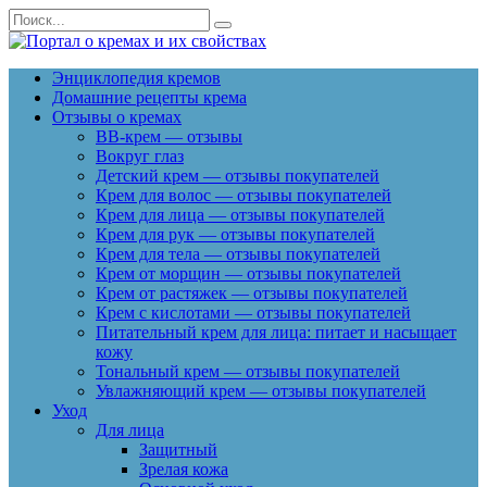
Перейти
Search
к
for:
содержанию
Энциклопедия кремов
Домашние рецепты крема
Отзывы о кремах
BB-крем — отзывы
Вокруг глаз
Детский крем — отзывы покупателей
Крем для волос — отзывы покупателей
Крем для лица — отзывы покупателей
Крем для рук — отзывы покупателей
Крем для тела — отзывы покупателей
Крем от морщин — отзывы покупателей
Крем от растяжек — отзывы покупателей
Крем с кислотами — отзывы покупателей
Питательный крем для лица: питает и насыщает
кожу
Тональный крем — отзывы покупателей
Увлажняющий крем — отзывы покупателей
Уход
Для лица
Защитный
Зрелая кожа