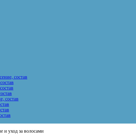
ение, состав
 состав
состав
состав
е, состав
остав
остав
остав
е и уход за волосами