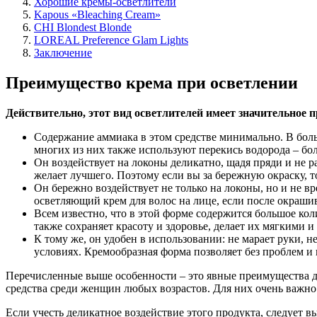
Хорошие кремы-осветлители
Kapous «Bleaching Cream»
СHI Blondest Blonde
LOREAL Prеfеrence Glam Lights
Заключение
Преимущество крема при осветлении
Действительно, этот вид осветлителей имеет значительное
Содержание аммиака в этом средстве минимально. В бол
многих из них также используют перекись водорода – бо
Он воздействует на локоны деликатно, щадя пряди и не 
желает лучшего. Поэтому если вы за бережную окраску, 
Он бережно воздействует не только на локоны, но и не в
осветляющий крем для волос на лице, если после окраши
Всем известно, что в этой форме содержится большое ко
также сохраняет красоту и здоровье, делает их мягкими 
К тому же, он удобен в использовании: не марает руки, 
условиях. Кремообразная форма позволяет без проблем и 
Перечисленные выше особенности – это явные преимущества да
средства среди женщин любых возрастов. Для них очень важно 
Если учесть деликатное воздействие этого продукта, следует в