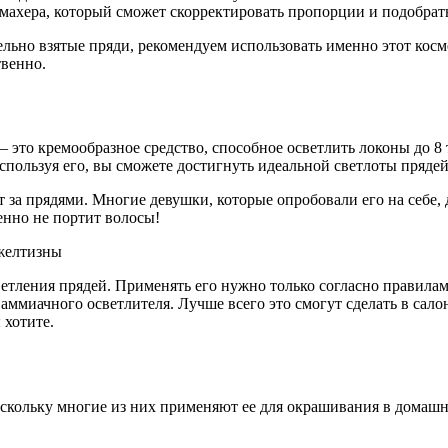
махера, который сможет скорректировать пропорции и подобрать
ельно взятые пряди, рекомендуем использовать именно этот косм
твенно.
 это кремообразное средство, способное осветлить локоны до 8 
пользуя его, вы сможете достигнуть идеальной светлоты прядей
т за прядями. Многие девушки, которые опробовали его на себе
енно не портит волосы!
светления прядей. Применять его нужно только согласно правил
миачного осветлителя. Лучше всего это смогут сделать в салон
 хотите.
кольку многие из них применяют ее для окрашивания в домашних