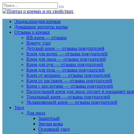
Перейти
Search
к
for:
содержанию
Энциклопедия кремов
Домашние рецепты крема
Отзывы о кремах
BB-крем — отзывы
Вокруг глаз
Детский крем — отзывы покупателей
Крем для волос — отзывы покупателей
Крем для лица — отзывы покупателей
Крем для рук — отзывы покупателей
Крем для тела — отзывы покупателей
Крем от морщин — отзывы покупателей
Крем от растяжек — отзывы покупателей
Крем с кислотами — отзывы покупателей
Питательный крем для лица: питает и насыщает ко
Тональный крем — отзывы покупателей
Увлажняющий крем — отзывы покупателей
Уход
Для лица
Защитный
Зрелая кожа
Основной уход