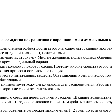
 превосходство по сравнению с порошковыми и аммиачными к
ьшей степени эффект достигается благодаря натуральным экстр
лее щадящий компонент, нежели аммиак.
разрушая их структуру. Многие женщины, пользующиеся обычным
то крем — идеальный вариант.
редит кожному покрову головы. Поэтому многие средства этого т
вания прически осталась еще порция.
личество питательных веществ. Осветляющий крем для волос тому
и блестящими.
не пигментирует кожу, легко наносится и распределяется. Работа
в короткие сроки осветлить локоны.
нного средства перед другими красками. Щадящее воздействие 
сохранить здоровье локонов и при этом добиться желаемого резу
ывод: осветлить он сможет максимум на 1 -2 тона. То есть явног