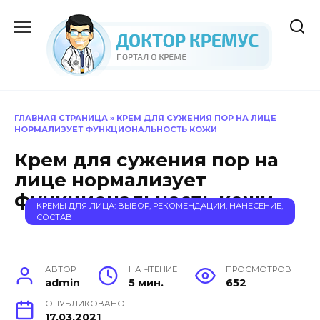
Перейти
к
содержанию
ГЛАВНАЯ СТРАНИЦА
»
КРЕМ ДЛЯ СУЖЕНИЯ ПОР НА ЛИЦЕ
НОРМАЛИЗУЕТ ФУНКЦИОНАЛЬНОСТЬ КОЖИ
Крем для сужения пор на
лице нормализует
функциональность кожи
КРЕМЫ ДЛЯ ЛИЦА: ВЫБОР, РЕКОМЕНДАЦИИ, НАНЕСЕНИЕ,
СОСТАВ
АВТОР
НА ЧТЕНИЕ
ПРОСМОТРОВ
admin
5 мин.
652
ОПУБЛИКОВАНО
17.03.2021