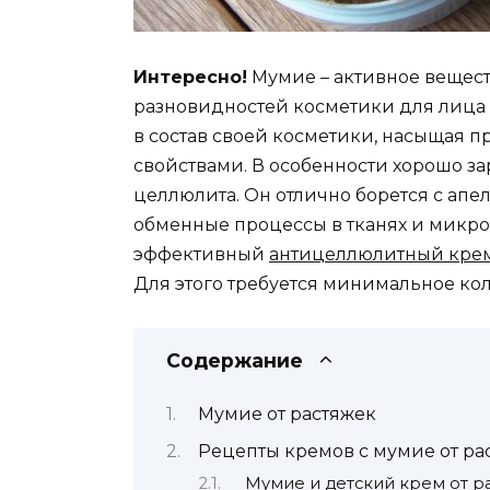
Интересно!
Мумие – активное веществ
разновидностей косметики для лица 
в состав своей косметики, насыщая
свойствами. В особенности хорошо з
целлюлита. Он отлично борется с апе
обменные процессы в тканях и микр
эффективный
антицеллюлитный крем
Для этого требуется минимальное ко
Содержание
Мумие от растяжек
Рецепты кремов с мумие от ра
Мумие и детский крем от р