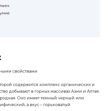
тяжек
мумие
к
которой содержится комплекс органических и
тво добывают в горных массивах Азии и Алтая.
ородная. Оно имеет темный черный или
ифический, а вкус – горьковатый.