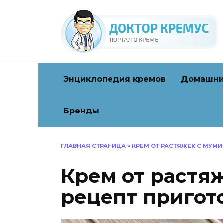
Перейти
к
содержанию
Энциклопедия кремов
Домашни
Бренды
ГЛАВНАЯ СТРАНИЦА
»
КРЕМ ОТ РАСТЯЖЕК С МУМИ
Крем от растяж
рецепт пригот