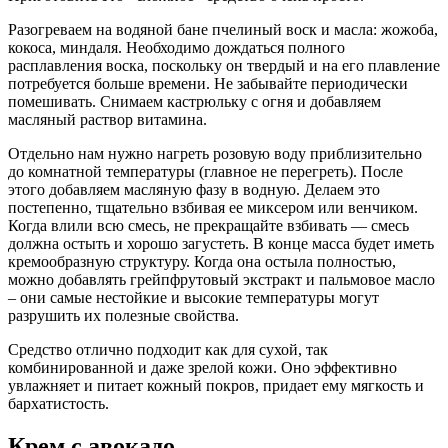
Разогреваем на водяной бане пчелиный воск и масла: жожоба,
кокоса, миндаля. Необходимо дождаться полного
расплавления воска, поскольку он твердый и на его плавление
потребуется больше времени. Не забывайте периодически
помешивать. Снимаем кастрюльку с огня и добавляем
масляный раствор витамина.
Отдельно нам нужно нагреть розовую воду приблизительно
до комнатной температуры (главное не перегреть). После
этого добавляем масляную фазу в водную. Делаем это
постепенно, тщательно взбивая ее миксером или венчиком.
Когда влили всю смесь, не прекращайте взбивать — смесь
должна остыть и хорошо загустеть. В конце масса будет иметь
кремообразную структуру. Когда она остыла полностью,
можно добавлять грейпфрутовый экстракт и пальмовое масло
– они самые нестойкие и высокие температуры могут
разрушить их полезные свойства.
Средство отлично подходит как для сухой, так
комбинированной и даже зрелой кожи. Оно эффективно
увлажняет и питает кожный покров, придает ему мягкость и
бархатистость.
Крем с авокадо