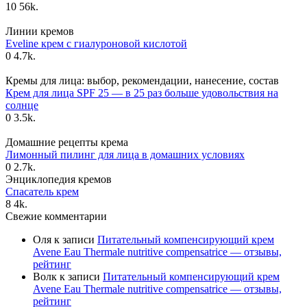
10
56k.
Линии кремов
Eveline крем с гиалуроновой кислотой
0
4.7k.
Кремы для лица: выбор, рекомендации, нанесение, состав
Крем для лица SPF 25 — в 25 раз больше удовольствия на
солнце
0
3.5k.
Домашние рецепты крема
Лимонный пилинг для лица в домашних условиях
0
2.7k.
Энциклопедия кремов
Спасатель крем
8
4k.
Свежие комментарии
Оля
к записи
Питательный компенсирующий крем
Avene Eau Thermale nutritive compensatrice — отзывы,
рейтинг
Волк
к записи
Питательный компенсирующий крем
Avene Eau Thermale nutritive compensatrice — отзывы,
рейтинг