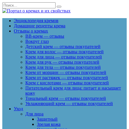
Перейти
Search
к
for:
содержанию
Энциклопедия кремов
Домашние рецепты крема
Отзывы о кремах
BB-крем — отзывы
Вокруг глаз
Детский крем — отзывы покупателей
Крем для волос — отзывы покупателей
Крем для лица — отзывы покупателей
Крем для рук — отзывы покупателей
Крем для тела — отзывы покупателей
Крем от морщин — отзывы покупателей
Крем от растяжек — отзывы покупателей
Крем с кислотами — отзывы покупателей
Питательный крем для лица: питает и насыщает
кожу
Тональный крем — отзывы покупателей
Увлажняющий крем — отзывы покупателей
Уход
Для лица
Защитный
Зрелая кожа