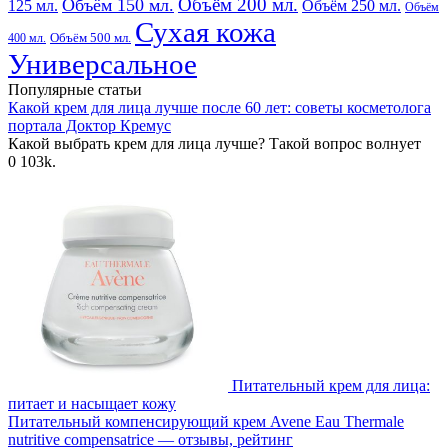
Объём 200 мл.
Объём 150 мл.
125 мл.
Объём 250 мл.
Объём
Сухая кожа
400 мл.
Объём 500 мл.
Универсальное
Популярные статьи
Какой крем для лица лучше после 60 лет: советы косметолога
портала Доктор Кремус
Какой выбрать крем для лица лучше? Такой вопрос волнует
0
103k.
Питательный крем для лица:
питает и насыщает кожу
Питательный компенсирующий крем Avene Eau Thermale
nutritive compensatrice — отзывы, рейтинг