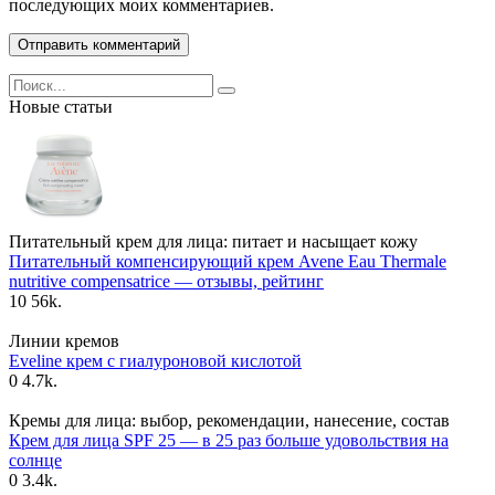
последующих моих комментариев.
Search
for:
Новые статьи
Питательный крем для лица: питает и насыщает кожу
Питательный компенсирующий крем Avene Eau Thermale
nutritive compensatrice — отзывы, рейтинг
10
56k.
Линии кремов
Eveline крем с гиалуроновой кислотой
0
4.7k.
Кремы для лица: выбор, рекомендации, нанесение, состав
Крем для лица SPF 25 — в 25 раз больше удовольствия на
солнце
0
3.4k.