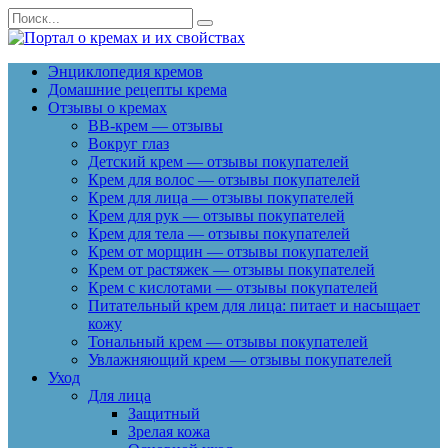
Перейти
Search
к
for:
содержанию
Энциклопедия кремов
Домашние рецепты крема
Отзывы о кремах
BB-крем — отзывы
Вокруг глаз
Детский крем — отзывы покупателей
Крем для волос — отзывы покупателей
Крем для лица — отзывы покупателей
Крем для рук — отзывы покупателей
Крем для тела — отзывы покупателей
Крем от морщин — отзывы покупателей
Крем от растяжек — отзывы покупателей
Крем с кислотами — отзывы покупателей
Питательный крем для лица: питает и насыщает
кожу
Тональный крем — отзывы покупателей
Увлажняющий крем — отзывы покупателей
Уход
Для лица
Защитный
Зрелая кожа