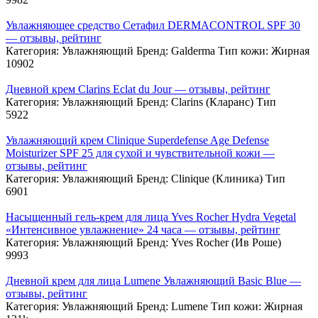
Увлажняющее средство Сетафил DERMACONTROL SPF 30
— отзывы, рейтинг
Категория: Увлажняющий Бренд: Galderma Тип кожи: Жирная
10
902
Дневной крем Clarins Eclat du Jour — отзывы, рейтинг
Категория: Увлажняющий Бренд: Clarins (Кларанс) Тип
5
922
Увлажняющий крем Clinique Superdefense Age Defense
Moisturizer SPF 25 для сухой и чувствительной кожи —
отзывы, рейтинг
Категория: Увлажняющий Бренд: Clinique (Клиника) Тип
6
901
Насыщенный гель-крем для лица Yves Rocher Hydra Vegetal
«Интенсивное увлажнение» 24 часа — отзывы, рейтинг
Категория: Увлажняющий Бренд: Yves Rocher (Ив Роше)
9
993
Дневной крем для лица Lumene Увлажняющий Basic Blue —
отзывы, рейтинг
Категория: Увлажняющий Бренд: Lumene Тип кожи: Жирная