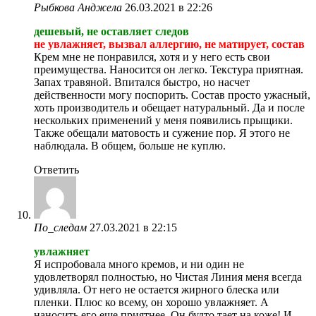
Рыбкова Анджела
26.03.2021 в 22:26
дешевый, не оставляет следов
не увлажняет, вызвал аллергию, не матирует, состав
Крем мне не понравился, хотя и у него есть свои
преимущества. Наносится он легко. Текстура приятная.
Запах травяной. Впитался быстро, но насчет
действенности могу поспорить. Состав просто ужасный,
хоть производитель и обещает натуральный. Да и после
нескольких применений у меня появились прыщики.
Также обещали матовость и сужение пор. Я этого не
наблюдала. В общем, больше не куплю.
Ответить
По_следам
27.03.2021 в 22:15
увлажняет
Я испробовала много кремов, и ни один не
удовлетворял полностью, но Чистая Линия меня всегда
удивляла. От него не остается жирного блеска или
пленки. Плюс ко всему, он хорошо увлажняет. А
наносить его еще приятнее. Он будто тает на коже! И