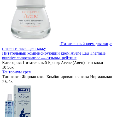
Питательный крем для лица:
питает и насыщает кожу
Питательный компенсирующий крем Avene Eau Thermale
nutritive compensatrice — отзывы, рейтинг
Категория: Питательный Бренд: Avene (Авен) Тип кожи
10
56k.
Тенториум крем
Тип кожи: Жирная кожа Комбинированная кожа Нормальная
7
6.4k.