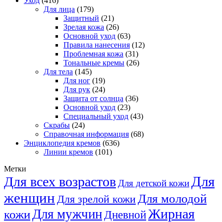
Уход
(416)
Для лица
(179)
Защитный
(21)
Зрелая кожа
(26)
Основной уход
(63)
Правила нанесения
(12)
Проблемная кожа
(31)
Тональные кремы
(26)
Для тела
(145)
Для ног
(19)
Для рук
(24)
Защита от солнца
(36)
Основной уход
(23)
Специальный уход
(43)
Скрабы
(24)
Справочная информация
(68)
Энциклопедия кремов
(636)
Линии кремов
(101)
Метки
Для
Для всех возрастов
Для детской кожи
женщин
Для молодой
Для зрелой кожи
Жирная
Для мужчин
кожи
Дневной