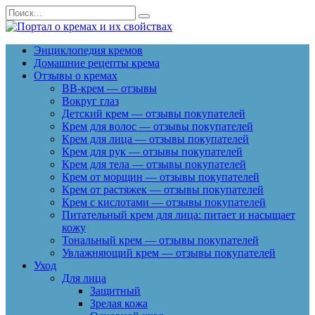
Перейти
Search
к
for:
содержанию
Энциклопедия кремов
Домашние рецепты крема
Отзывы о кремах
BB-крем — отзывы
Вокруг глаз
Детский крем — отзывы покупателей
Крем для волос — отзывы покупателей
Крем для лица — отзывы покупателей
Крем для рук — отзывы покупателей
Крем для тела — отзывы покупателей
Крем от морщин — отзывы покупателей
Крем от растяжек — отзывы покупателей
Крем с кислотами — отзывы покупателей
Питательный крем для лица: питает и насыщает
кожу
Тональный крем — отзывы покупателей
Увлажняющий крем — отзывы покупателей
Уход
Для лица
Защитный
Зрелая кожа