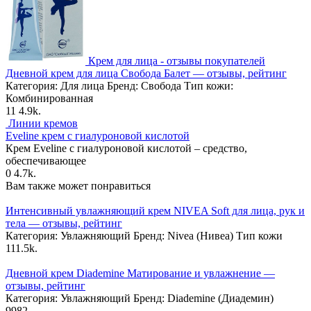
Крем для лица - отзывы покупателей
Дневной крем для лица Свобода Балет — отзывы, рейтинг
Категория: Для лица Бренд: Свобода Тип кожи:
Комбинированная
11
4.9k.
Линии кремов
Eveline крем с гиалуроновой кислотой
Крем Eveline с гиалуроновой кислотой – средство,
обеспечивающее
0
4.7k.
Вам также может понравиться
Интенсивный увлажняющий крем NIVEA Soft для лица, рук и
тела — отзывы, рейтинг
Категория: Увлажняющий Бренд: Nivea (Нивеа) Тип кожи
11
1.5k.
Дневной крем Diademine Матирование и увлажнение —
отзывы, рейтинг
Категория: Увлажняющий Бренд: Diademine (Диадемин)
9
982