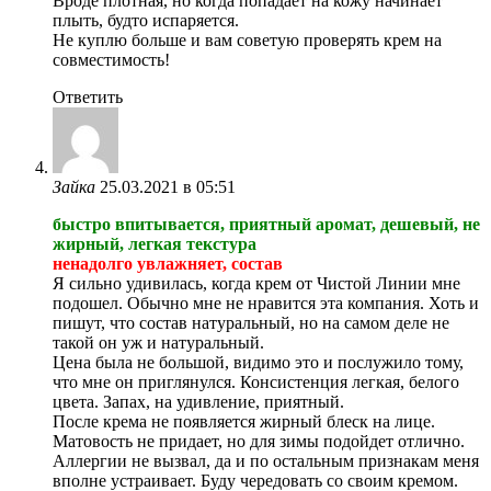
Вроде плотная, но когда попадает на кожу начинает
плыть, будто испаряется.
Не куплю больше и вам советую проверять крем на
совместимость!
Ответить
Зайка
25.03.2021 в 05:51
быстро впитывается, приятный аромат, дешевый, не
жирный, легкая текстура
ненадолго увлажняет, состав
Я сильно удивилась, когда крем от Чистой Линии мне
подошел. Обычно мне не нравится эта компания. Хоть и
пишут, что состав натуральный, но на самом деле не
такой он уж и натуральный.
Цена была не большой, видимо это и послужило тому,
что мне он приглянулся. Консистенция легкая, белого
цвета. Запах, на удивление, приятный.
После крема не появляется жирный блеск на лице.
Матовость не придает, но для зимы подойдет отлично.
Аллергии не вызвал, да и по остальным признакам меня
вполне устраивает. Буду чередовать со своим кремом.