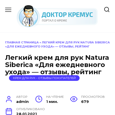
Перейти
к
содержанию
ГЛАВНАЯ СТРАНИЦА
»
ЛЕГКИЙ КРЕМ ДЛЯ РУК NATURA SIBERICA
«ДЛЯ ЕЖЕДНЕВНОГО УХОДА» — ОТЗЫВЫ, РЕЙТИНГ
Легкий крем для рук Natura
Siberica «Для ежедневного
ухода» — отзывы, рейтинг
КРЕМ ДЛЯ РУК - ОТЗЫВЫ ПОКУПАТЕЛЕЙ
АВТОР
НА ЧТЕНИЕ
ПРОСМОТРОВ
admin
1 мин.
679
ОПУБЛИКОВАНО
28.01.2021