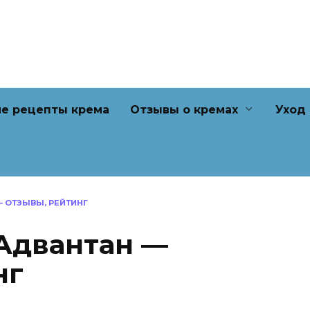
е рецепты крема
Отзывы о кремах
Уход
 ОТЗЫВЫ, РЕЙТИНГ
Адвантан —
нг