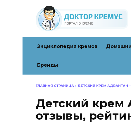
Перейти
к
содержанию
Энциклопедия кремов
Домашни
Бренды
ГЛАВНАЯ СТРАНИЦА
»
ДЕТСКИЙ КРЕМ АДВАНТАН —
Детский крем 
отзывы, рейти