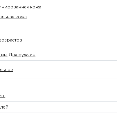
инированная кожа
льная кожа
 возрастов
щин
,
Для мужчин
льное
ть
лей