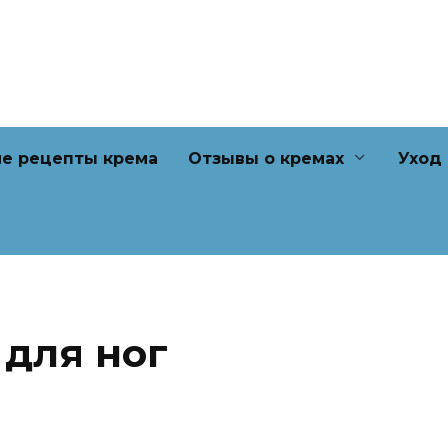
е рецепты крема
Отзывы о кремах
Уход
для ног