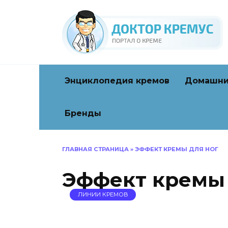
Перейти
к
содержанию
Энциклопедия кремов
Домашни
Бренды
ГЛАВНАЯ СТРАНИЦА
»
ЭФФЕКТ КРЕМЫ ДЛЯ НОГ
Эффект кремы 
ЛИНИИ КРЕМОВ