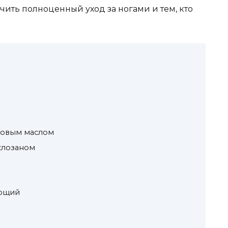
ечить полноценный уход за ногами и тем, кто
товым маслом
клозаном
ющий