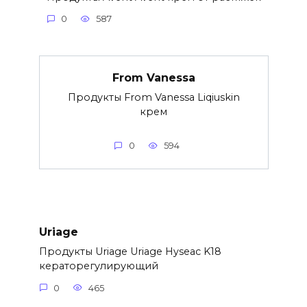
0
587
From Vanessa
Продукты From Vanessa Liqiuskin
крем
0
594
Uriage
Продукты Uriage Uriage Hyseac K18
кераторегулирующий
0
465