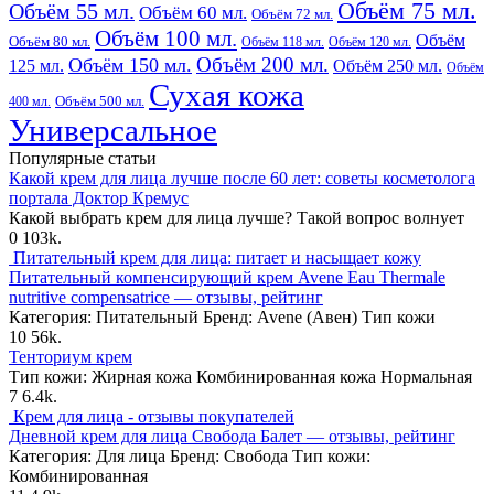
Объём 75 мл.
Объём 55 мл.
Объём 60 мл.
Объём 72 мл.
Объём 100 мл.
Объём
Объём 80 мл.
Объём 118 мл.
Объём 120 мл.
Объём 200 мл.
Объём 150 мл.
125 мл.
Объём 250 мл.
Объём
Сухая кожа
400 мл.
Объём 500 мл.
Универсальное
Популярные статьи
Какой крем для лица лучше после 60 лет: советы косметолога
портала Доктор Кремус
Какой выбрать крем для лица лучше? Такой вопрос волнует
0
103k.
Питательный крем для лица: питает и насыщает кожу
Питательный компенсирующий крем Avene Eau Thermale
nutritive compensatrice — отзывы, рейтинг
Категория: Питательный Бренд: Avene (Авен) Тип кожи
10
56k.
Тенториум крем
Тип кожи: Жирная кожа Комбинированная кожа Нормальная
7
6.4k.
Крем для лица - отзывы покупателей
Дневной крем для лица Свобода Балет — отзывы, рейтинг
Категория: Для лица Бренд: Свобода Тип кожи:
Комбинированная