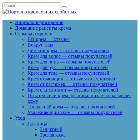
Перейти
Search
к
for:
содержанию
Энциклопедия кремов
Домашние рецепты крема
Отзывы о кремах
BB-крем — отзывы
Вокруг глаз
Детский крем — отзывы покупателей
Крем для волос — отзывы покупателей
Крем для лица — отзывы покупателей
Крем для рук — отзывы покупателей
Крем для тела — отзывы покупателей
Крем от морщин — отзывы покупателей
Крем от растяжек — отзывы покупателей
Крем с кислотами — отзывы покупателей
Питательный крем для лица: питает и насыщает
кожу
Тональный крем — отзывы покупателей
Увлажняющий крем — отзывы покупателей
Уход
Для лица
Защитный
Зрелая кожа