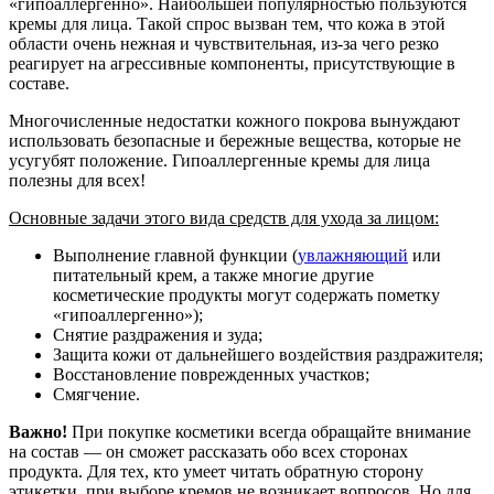
«гипоаллергенно». Наибольшей популярностью пользуются
кремы для лица. Такой спрос вызван тем, что кожа в этой
области очень нежная и чувствительная, из-за чего резко
реагирует на агрессивные компоненты, присутствующие в
составе.
Многочисленные недостатки кожного покрова вынуждают
использовать безопасные и бережные вещества, которые не
усугубят положение. Гипоаллергенные кремы для лица
полезны для всех!
Основные задачи этого вида средств для ухода за лицом:
Выполнение главной функции (
увлажняющий
или
питательный крем, а также многие другие
косметические продукты могут содержать пометку
«гипоаллергенно»);
Снятие раздражения и зуда;
Защита кожи от дальнейшего воздействия раздражителя;
Восстановление поврежденных участков;
Смягчение.
Важно!
При покупке косметики всегда обращайте внимание
на состав — он сможет рассказать обо всех сторонах
продукта. Для тех, кто умеет читать обратную сторону
этикетки, при выборе кремов не возникает вопросов. Но для