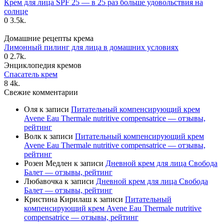
Крем для лица SPF 25 — в 25 раз больше удовольствия на
солнце
0
3.5k.
Домашние рецепты крема
Лимонный пилинг для лица в домашних условиях
0
2.7k.
Энциклопедия кремов
Спасатель крем
8
4k.
Свежие комментарии
Оля
к записи
Питательный компенсирующий крем
Avene Eau Thermale nutritive compensatrice — отзывы,
рейтинг
Волк
к записи
Питательный компенсирующий крем
Avene Eau Thermale nutritive compensatrice — отзывы,
рейтинг
Розен Медлен
к записи
Дневной крем для лица Свобода
Балет — отзывы, рейтинг
Любавочка
к записи
Дневной крем для лица Свобода
Балет — отзывы, рейтинг
Кристина Кирилаш
к записи
Питательный
компенсирующий крем Avene Eau Thermale nutritive
compensatrice — отзывы, рейтинг