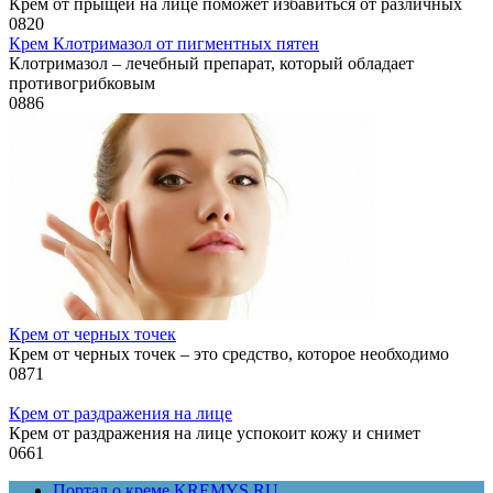
Крем от прыщей на лице поможет избавиться от различных
0
820
Крем Клотримазол от пигментных пятен
Клотримазол – лечебный препарат, который обладает
противогрибковым
0
886
Крем от черных точек
Крем от черных точек – это средство, которое необходимо
0
871
Крем от раздражения на лице
Крем от раздражения на лице успокоит кожу и снимет
0
661
Портал о креме KREMYS.RU